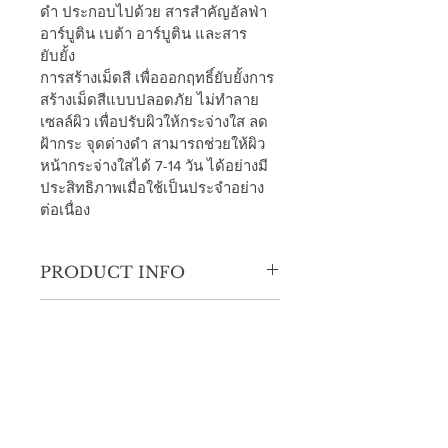
ดำ ประกอบไปด้วย สารสำคัญอัลฟ่า 
อาร์บูติน เบต้า อาร์บูติน และสาร
ยับยั้ง
การสร้างเม็ดสี เพื่อออกฤทธิ์ยับยั้งการ
สร้างเม็ดสีแบบปลอดภัย ไม่ทำลาย
เซลล์ผิว เพื่อปรับผิวให้กระจ่างใส ลด
ฝ้ากระ จุดด่างดำ สามารถช่วยให้ผิว
หน้ากระจ่างใสได้ 7-14 วัน ได้อย่างมี
ประสิทธิภาพเมื่อใช้เป็นประจำอย่าง
ต่อเนื่อง 
PRODUCT INFO
I'm a product detail. I'm a great place 
RETURN & REFUND
to add more information about your 
POLICY
product such as sizing, material, care 
and cleaning instructions. This is also 
I’m a Return and Refund policy. I’m a 
a great space to write what makes 
SHIPPING INFO
great place to let your customers 
this product special and how your 
know what to do in case they are 
customers can benefit from this item.
I'm a shipping policy. I'm a great place 