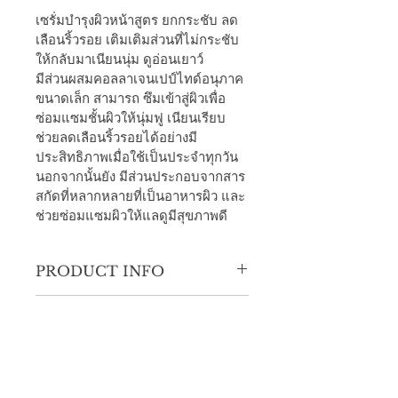
เซรั่มบำรุงผิวหน้าสูตร ยกกระชับ ลด
เลือนริ้วรอย เติมเติมส่วนที่ไม่กระชับ
ให้กลับมาเนียนนุ่ม ดูอ่อนเยาว์
มีส่วนผสมคอลลาเจนเปป์ไทด์อนุภาค
ขนาดเล็ก สามารถ ซึมเข้าสู่ผิวเพื่อ
ซ่อมแซมชั้นผิวให้นุ่มฟู เนียนเรียบ 
ช่วยลดเลือนริ้วรอยได้อย่างมี
ประสิทธิภาพเมื่อใช้เป็นประจำทุกวัน 
นอกจากนั้นยัง มีส่วนประกอบจากสาร
สกัดที่หลากหลายที่เป็นอาหารผิว และ
ช่วยซ่อมแซมผิวให้แลดูมีสุขภาพดี
PRODUCT INFO
I'm a product detail. I'm a great place 
RETURN & REFUND
to add more information about your 
POLICY
product such as sizing, material, care 
and cleaning instructions. This is also 
I’m a Return and Refund policy. I’m a 
a great space to write what makes 
SHIPPING INFO
great place to let your customers 
this product special and how your 